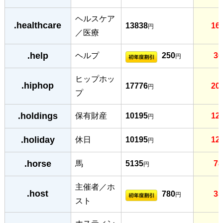
ヘルスケア
.healthcare
13838
16
円
／医療
.help
ヘルプ
250
30
円
ヒップホッ
.hiphop
17776
20
円
プ
.holdings
保有財産
10195
12
円
.holiday
休日
10195
12
円
.horse
馬
5135
78
円
主催者／ホ
.host
780
35
円
スト