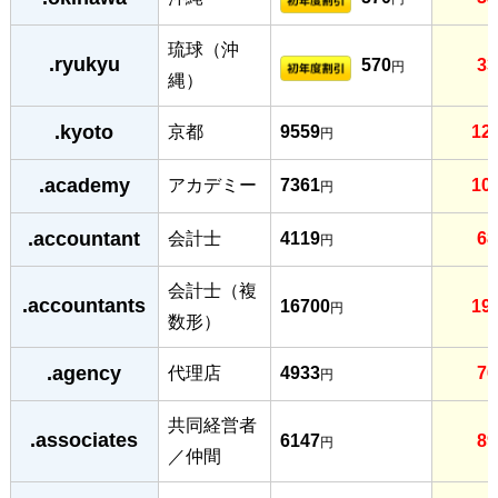
琉球（沖
.ryukyu
570
33
円
縄）
.kyoto
京都
9559
12
円
.academy
アカデミー
7361
10
円
.accountant
会計士
4119
68
円
会計士（複
.accountants
16700
19
円
数形）
.agency
代理店
4933
76
円
共同経営者
.associates
6147
89
円
／仲間