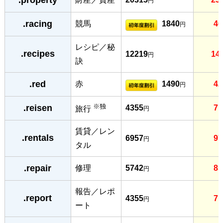
円
.racing
競馬
1840
46
円
レシピ／秘
.recipes
12219
14
円
訣
.red
赤
1490
42
円
※独
.reisen
4355
71
旅行
円
賃貸／レン
.rentals
6957
97
円
タル
.repair
修理
5742
85
円
報告／レポ
.report
4355
71
円
ート