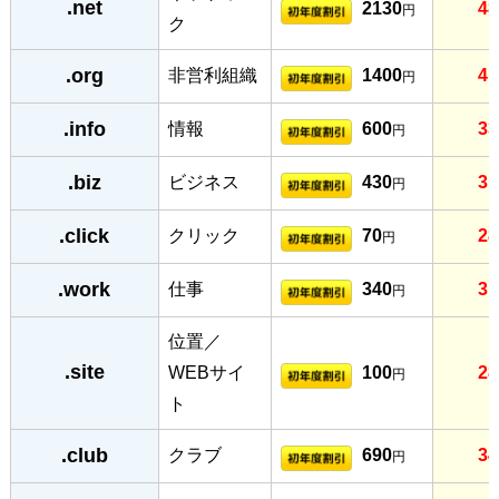
.net
2130
48
円
ク
.org
非営利組織
1400
41
円
.info
情報
600
33
円
.biz
ビジネス
430
31
円
.click
クリック
70
28
円
.work
仕事
340
31
円
位置／
.site
WEBサイ
100
28
円
ト
.club
クラブ
690
34
円