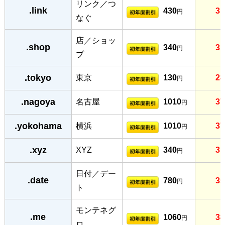
リンク／つ
.link
430
31
円
なぐ
店／ショッ
.shop
340
31
円
プ
.tokyo
東京
130
28
円
.nagoya
名古屋
1010
37
円
.yokohama
横浜
1010
37
円
.xyz
XYZ
340
31
円
日付／デー
.date
780
35
円
ト
モンテネグ
.me
1060
38
円
ロ