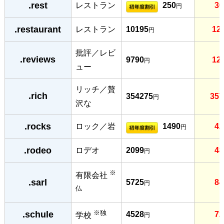
.rest
レストラン
250
30
円
.restaurant
レストラン
10195
12
円
批評／レビ
.reviews
9790
12
円
ュー
リッチ／贅
.rich
354275
357
円
沢な
.rocks
ロック／岩
1490
42
円
.rodeo
ロデオ
2099
48
円
※
有限会社
.sarl
5725
84
円
仏
※独
.schule
4528
72
学校
円