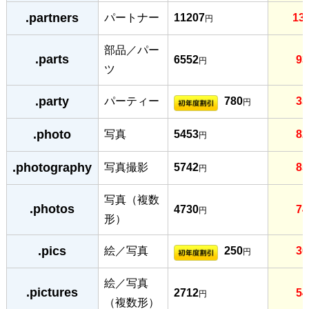
.partners
パートナー
11207
13
円
部品／パー
.parts
6552
93
円
ツ
.party
パーティー
780
35
円
.photo
写真
5453
82
円
.photography
写真撮影
5742
85
円
写真（複数
.photos
4730
74
円
形）
.pics
絵／写真
250
30
円
絵／写真
.pictures
2712
54
円
（複数形）