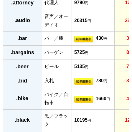
.attorney
代理人
9790
12
円
音声／オー
.audio
20315
23
円
ディオ
.bar
バー／棒
430
31
円
.bargains
バーゲン
5725
84
円
.beer
ビール
5135
78
円
.bid
入札
780
35
円
バイク／自
.bike
1660
44
円
転車
黒／ブラッ
.black
10195
12
円
ク