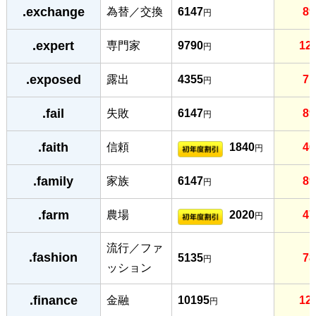
.exchange
為替／交換
6147
89
円
.expert
専門家
9790
12
円
.exposed
露出
4355
71
円
.fail
失敗
6147
89
円
.faith
信頼
1840
46
円
.family
家族
6147
89
円
.farm
農場
2020
47
円
流行／ファ
.fashion
5135
78
円
ッション
.finance
金融
10195
12
円