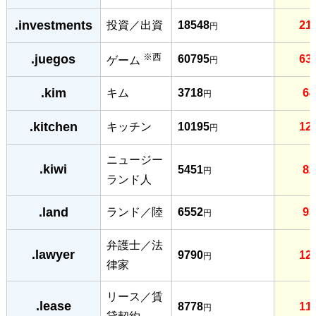
.investments
投資／出資
18548
21
円
※西
.juegos
60795
63
ゲーム
円
.kim
キム
3718
64
円
.kitchen
キッチン
10195
12
円
ニュージー
.kiwi
5451
82
円
ランド人
.land
ランド／陸
6552
93
円
弁護士／法
.lawyer
9790
12
円
律家
リース／賃
.lease
8778
11
円