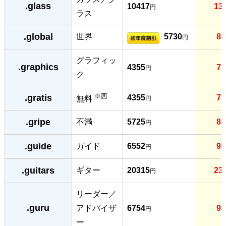
.glass
10417
13
円
ラス
.global
世界
5730
84
円
グラフィッ
.graphics
4355
71
円
ク
※西
.gratis
4355
71
無料
円
.gripe
不満
5725
84
円
.guide
ガイド
6552
93
円
.guitars
ギター
20315
23
円
リーダー／
.guru
アドバイザ
6754
95
円
ー