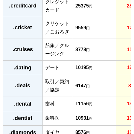
クレジット
.creditcard
25375
28
円
カード
クリケット
.cricket
9559
12
円
／こおろぎ
船旅／クル
.cruises
8778
11
円
ージング
.dating
デート
10195
12
円
取引／契約
.deals
6147
89
円
／協定
.dental
歯科
11156
13
円
.dentist
歯科医
10931
13
円
.diamonds
ダイヤ
8576
11
円