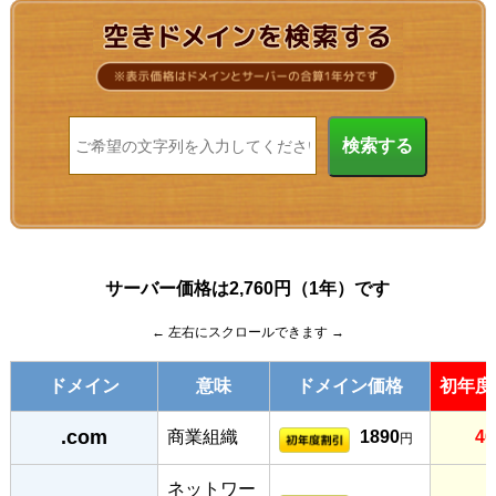
サーバー価格は2,760円（1年）です
← 左右にスクロールできます →
ドメイン
意味
ドメイン価格
初年度
.com
商業組織
1890
46
円
ネットワー