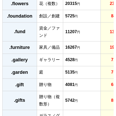
.flowers
花（複数）
20315
23
円
.foundation
創設／創建
5725
84
円
資金／ファ
.fund
11207
13
円
ンド
.furniture
家具／備品
16267
19
円
.gallery
ギャラリー
4528
72
円
.garden
庭
5135
78
円
.gift
贈り物
4081
68
円
贈り物（複
.gifts
5742
85
円
数形）
ガラス／グ