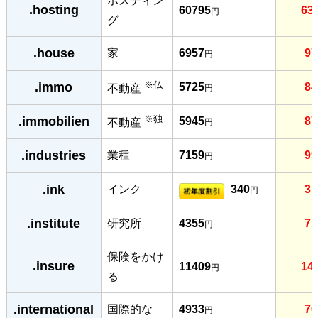
ホスティン
.hosting
60795
63
円
グ
.house
家
6957
97
円
※仏
.immo
5725
84
不動産
円
※独
.immobilien
5945
87
不動産
円
.industries
業種
7159
99
円
.ink
インク
340
31
円
.institute
研究所
4355
71
円
保険をかけ
.insure
11409
14
円
る
.international
国際的な
4933
76
円