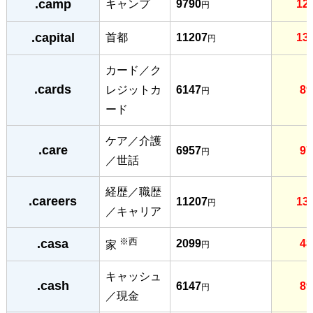
.camp
キャンプ
9790
12
円
.capital
首都
11207
13
円
カード／ク
.cards
レジットカ
6147
89
円
ード
ケア／介護
.care
6957
97
円
／世話
経歴／職歴
.careers
11207
13
円
／キャリア
※西
.casa
2099
48
家
円
キャッシュ
.cash
6147
89
円
／現金