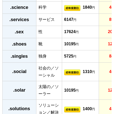
.science
科学
1840
46
円
.services
サービス
6147
89
円
.sex
性
17624
20
円
.shoes
靴
10195
12
円
.singles
独身
5725
84
円
社会の／ソ
.social
1310
40
円
ーシャル
太陽の／ソ
.solar
10195
12
円
ーラー
ソリューシ
.solutions
1400
41
円
ョン／解決