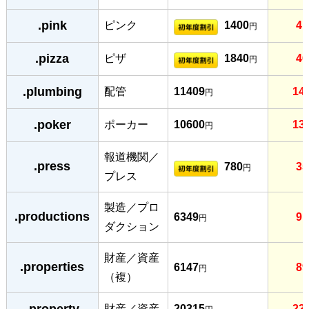
.pink
ピンク
1400
41
円
.pizza
ピザ
1840
46
円
.plumbing
配管
11409
14
円
.poker
ポーカー
10600
13
円
報道機関／
.press
780
35
円
プレス
製造／プロ
.productions
6349
91
円
ダクション
財産／資産
.properties
6147
89
円
（複）
.property
財産／資産
20315
23