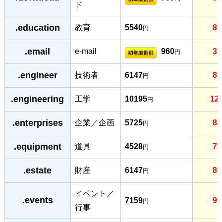
ド
.education
教育
5540
83
円
.email
e-mail
960
37
円
.engineer
技術者
6147
89
円
.engineering
工学
10195
12
円
.enterprises
企業／企画
5725
84
円
.equipment
道具
4528
72
円
.estate
財産
6147
89
円
イベント／
.events
7159
99
円
行事