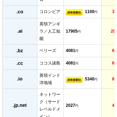
.co
コロンビア
1100
38
円
英領アンギ
.ai
ラ／人工知
17905
20
円
能
.bz
ベリーズ
4081
68
円
.cc
ココス諸島
4081
68
円
英領インド
.io
5340
81
円
洋地域
ネットワー
ク（サード
.jp.net
2027
47
円
レベルドメ
イン）