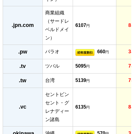
商業組織
（サードレ
.jpn.com
6107
88
円
ベルドメイ
ン）
.pw
パラオ
660
34
円
.tv
ツバル
5095
78
円
.tw
台湾
5139
78
円
セントビン
セント・グ
.vc
6135
88
円
レナディー
ン諸島
.okinawa
沖縄
570
33
円