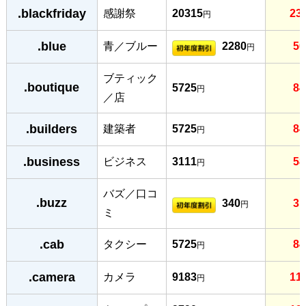
.blackfriday
感謝祭
20315
23
円
.blue
青／ブルー
2280
50
円
ブティック
.boutique
5725
84
円
／店
.builders
建築者
5725
84
円
.business
ビジネス
3111
58
円
バズ／口コ
.buzz
340
31
円
ミ
.cab
タクシー
5725
84
円
.camera
カメラ
9183
11
円