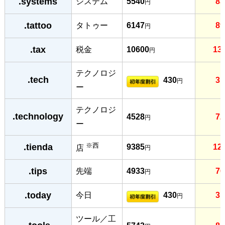
.systems
システム
5540
83
円
.tattoo
タトゥー
6147
89
円
.tax
税金
10600
13
円
テクノロジ
.tech
430
31
円
ー
テクノロジ
.technology
4528
72
円
ー
※西
.tienda
9385
12
店
円
.tips
先端
4933
76
円
.today
今日
430
31
円
ツール／工