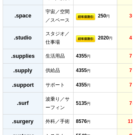
宇宙／空間
.space
250
30
円
／スペース
スタジオ／
.studio
2020
47
円
仕事場
.supplies
生活用品
4355
71
円
.supply
供給品
4355
71
円
.support
サポート
4355
71
円
波乗り／サ
.surf
5135
78
円
ーフィン
.surgery
外科／手術
8576
11
円