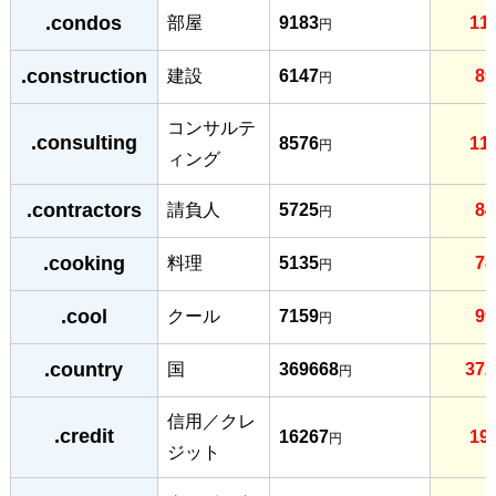
.condos
部屋
9183
11
円
.construction
建設
6147
89
円
コンサルテ
.consulting
8576
11
円
ィング
.contractors
請負人
5725
84
円
.cooking
料理
5135
78
円
.cool
クール
7159
99
円
.country
国
369668
372
円
信用／クレ
.credit
16267
19
円
ジット