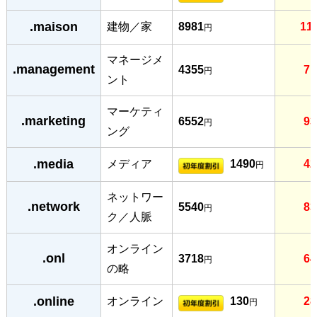
.maison
建物／家
8981
11
円
マネージメ
.management
4355
71
円
ント
マーケティ
.marketing
6552
93
円
ング
.media
メディア
1490
42
円
ネットワー
.network
5540
83
円
ク／人脈
オンライン
.onl
3718
64
円
の略
.online
オンライン
130
28
円