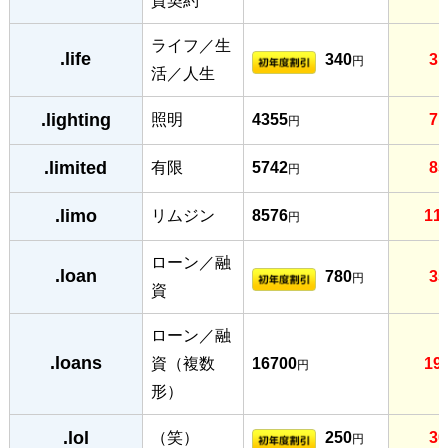
貸契約
ライフ／生
.life
340
31
円
活／人生
.lighting
照明
4355
71
円
.limited
有限
5742
85
円
.limo
リムジン
8576
11
円
ローン／融
.loan
780
35
円
資
ローン／融
.loans
資（複数
16700
19
円
形）
.lol
（笑）
250
30
円