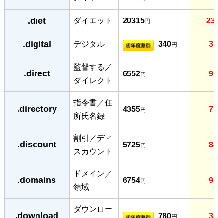
.diet
ダイエット
20315
23
円
.digital
デジタル
340
31
円
監督する／
.direct
6552
93
円
ダイレクト
指令書／住
.directory
4355
71
円
所氏名録
割引／ディ
.discount
5725
84
円
スカウント
ドメイン／
.domains
6754
95
円
領域
ダウンロー
.download
780
35
円