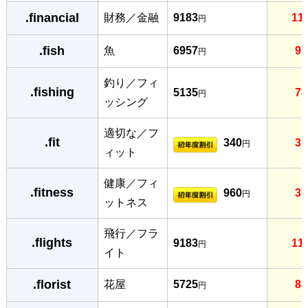
.financial
財務／金融
9183
11
円
.fish
魚
6957
97
円
釣り／フィ
.fishing
5135
78
円
ッシング
適切な／フ
.fit
340
31
円
ィット
健康／フィ
.fitness
960
37
円
ットネス
飛行／フラ
.flights
9183
11
円
イト
.florist
花屋
5725
84
円