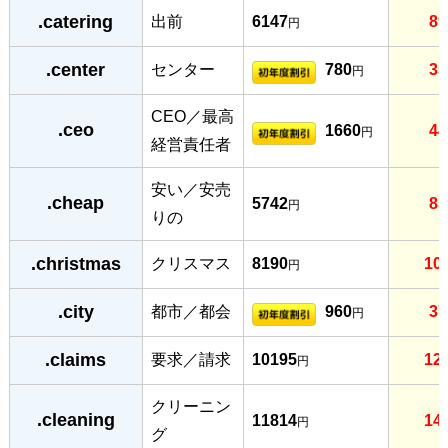
.catering
出前
6147
89
円
.center
センター
780
35
円
CEO／最高
.ceo
1660
44
円
経営責任者
安い／安売
.cheap
5742
85
円
りの
.christmas
クリスマス
8190
10
円
.city
都市／都会
960
37
円
.claims
要求／請求
10195
12
円
クリーニン
.cleaning
11814
14
円
グ